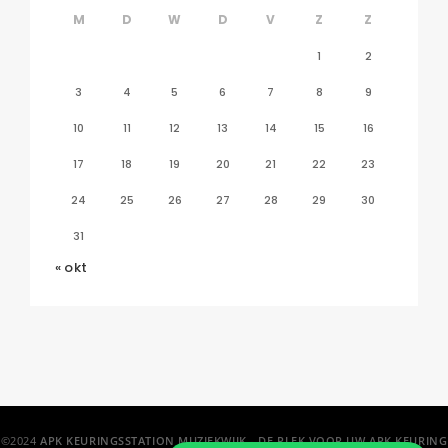
M
D
W
D
V
Z
Z
1
2
3
4
5
6
7
8
9
10
11
12
13
14
15
16
17
18
19
20
21
22
23
24
25
26
27
28
29
30
31
« okt
©2024
APK KEURINGSSTATION MUZIEKWIJK - DE PLEK VOOR UW APK KEURING