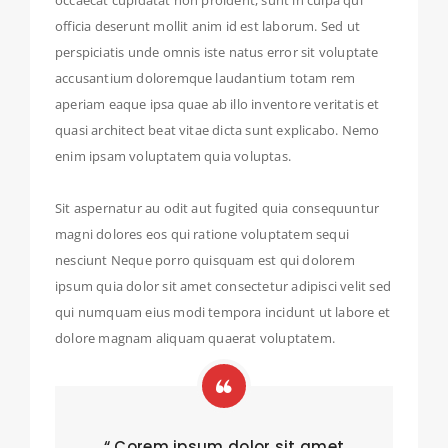
occaecat cupidatat non proident, sunt in culpa qui
officia deserunt mollit anim id est laborum. Sed ut
perspiciatis unde omnis iste natus error sit voluptate
accusantium doloremque laudantium totam rem
aperiam eaque ipsa quae ab illo inventore veritatis et
quasi architect beat vitae dicta sunt explicabo. Nemo
enim ipsam voluptatem quia voluptas.
Sit aspernatur au odit aut fugited quia consequuntur
magni dolores eos qui ratione voluptatem sequi
nesciunt Neque porro quisquam est qui dolorem
ipsum quia dolor sit amet consectetur adipisci velit sed
qui numquam eius modi tempora incidunt ut labore et
dolore magnam aliquam quaerat voluptatem.
“ Corem ipsum dolor sit amet